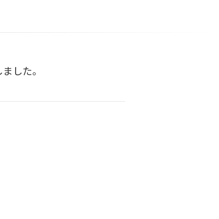
しました。