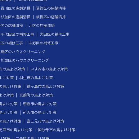
品川区の店舗清掃
葛飾区の店舗清掃
杉並区の店舗清掃
板橋区の店舗清掃
島区の店舗清掃
北区の店舗清掃
千代田区の補修工事
大田区の補修工事
宿区の補修工事
中野区の補修工事
板橋区のハウスクリーニング
杉並区のハウスクリーニング
市の鳥よけ対策
いすみ市の鳥よけ対策
よけ対策
羽生市の鳥よけ対策
の鳥よけ対策
鶴ヶ島市の鳥よけ対策
よけ対策
真鶴町の鳥よけ対策
鳥よけ対策
朝霞市の鳥よけ対策
鳥よけ対策
所沢市の鳥よけ対策
の鳥よけ対策
富士見市の鳥よけ対策
更津市の鳥よけ対策
国分寺市の鳥よけ対策
け対策
中央区の鳥よけ対策