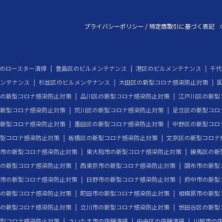
プライバシーポリシー
/
特定商取引に基づく表記
のロースター清掃
豊島区のビルメンテナンス
港区のビルメンテナンス
千代
ンテナンス
杉並区のビルメンテナンス
大田区の新型コロナ感染防止対策
の新型コロナ感染防止対策
品川区の新型コロナ感染防止対策
江戸川区の新型
新型コロナ感染防止対策
荒川区の新型コロナ感染防止対策
足立区の新型コロ
新型コロナ感染防止対策
墨田区の新型コロナ感染防止対策
中野区の新型コロ
型コロナ感染防止対策
板橋区の新型コロナ感染防止対策
文京区の新型コロナ
市の新型コロナ感染防止対策
東大和市の新型コロナ感染防止対策
練馬区の新
の新型コロナ感染防止対策
西東京市の新型コロナ感染防止対策
調布市の新型
市の新型コロナ感染防止対策
日野市の新型コロナ感染防止対策
府中市の新型
の新型コロナ感染防止対策
町田市の新型コロナ感染防止対策
相模原市の新型
の新型コロナ感染防止対策
立川市の新型コロナ感染防止対策
世田谷区の新型
型コロナ感染防止対策
さいたま市の店舗清掃
中央区の店舗清掃
川越市の