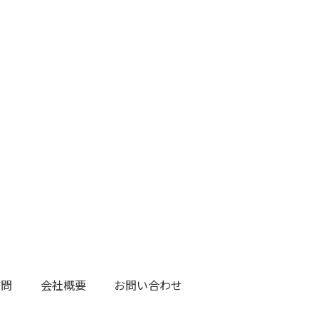
質問
会社概要
お問い合わせ