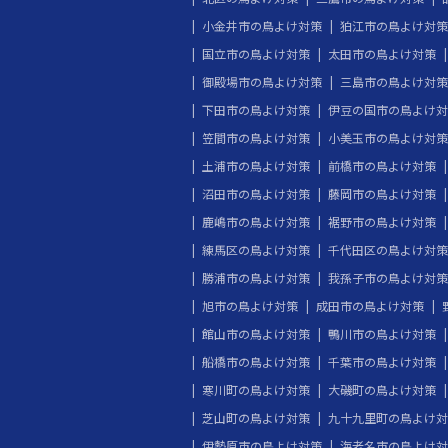
小金井市の鳥よけ対策
狛江市の鳥よけ対策
国立市の鳥よけ対策
太田市の鳥よけ対策
御殿場市の鳥よけ対策
三島市の鳥よけ対策
下田市の鳥よけ対策
伊豆の国市の鳥よけ対
笠間市の鳥よけ対策
小美玉市の鳥よけ対策
土浦市の鳥よけ対策
前橋市の鳥よけ対策
沼田市の鳥よけ対策
藤岡市の鳥よけ対策
鹿嶋市の鳥よけ対策
裾野市の鳥よけ対策
練馬区の鳥よけ対策
千代田区の鳥よけ対策
勝浦市の鳥よけ対策
我孫子市の鳥よけ対策
旭市の鳥よけ対策
成田市の鳥よけ対策
館山市の鳥よけ対策
鴨川市の鳥よけ対策
船橋市の鳥よけ対策
千葉市の鳥よけ対策
寒川町の鳥よけ対策
大磯町の鳥よけ対策
芝山町の鳥よけ対策
九十九里町の鳥よけ対
伊勢原市の鳥よけ対策
海老名市の鳥よけ対