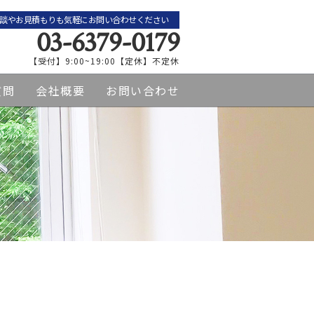
談やお見積もりも気軽にお問い合わせください
03-6379-0179
【受付】9:00~19:00【定休】不定休
質問
会社概要
お問い合わせ