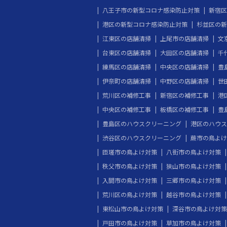
八王子市の新型コロナ感染防止対策
新宿区
港区の新型コロナ感染防止対策
杉並区の新
江東区の店舗清掃
上尾市の店舗清掃
文
台東区の店舗清掃
大田区の店舗清掃
千
練馬区の店舗清掃
中央区の店舗清掃
豊
伊奈町の店舗清掃
中野区の店舗清掃
世
荒川区の補修工事
新宿区の補修工事
港
中央区の補修工事
板橋区の補修工事
豊
豊島区のハウスクリーニング
港区のハウス
渋谷区のハウスクリーニング
蕨市の鳥よけ
匝瑳市の鳥よけ対策
八街市の鳥よけ対策
秩父市の鳥よけ対策
狭山市の鳥よけ対策
入間市の鳥よけ対策
三郷市の鳥よけ対策
荒川区の鳥よけ対策
越谷市の鳥よけ対策
東松山市の鳥よけ対策
深谷市の鳥よけ対策
戸田市の鳥よけ対策
草加市の鳥よけ対策