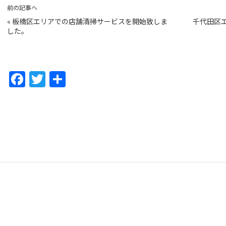
前の記事へ
«
板橋区エリアでの店舗清掃サービスを開始致しま
千代田区
した。
F
T
共
a
w
有
c
itt
e
er
b
o
o
k