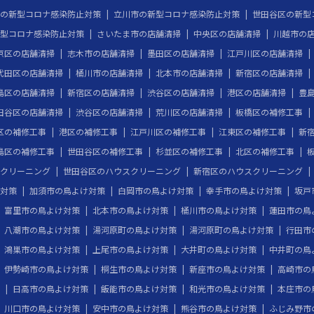
の新型コロナ感染防止対策
立川市の新型コロナ感染防止対策
世田谷区の新型
型コロナ感染防止対策
さいたま市の店舗清掃
中央区の店舗清掃
川越市の
京区の店舗清掃
志木市の店舗清掃
墨田区の店舗清掃
江戸川区の店舗清掃
代田区の店舗清掃
桶川市の店舗清掃
北本市の店舗清掃
新宿区の店舗清掃
島区の店舗清掃
新宿区の店舗清掃
渋谷区の店舗清掃
港区の店舗清掃
豊
田谷区の店舗清掃
渋谷区の店舗清掃
荒川区の店舗清掃
板橋区の補修工事
区の補修工事
港区の補修工事
江戸川区の補修工事
江東区の補修工事
新
島区の補修工事
世田谷区の補修工事
杉並区の補修工事
北区の補修工事
クリーニング
世田谷区のハウスクリーニング
新宿区のハウスクリーニング
対策
加須市の鳥よけ対策
白岡市の鳥よけ対策
幸手市の鳥よけ対策
坂戸
富里市の鳥よけ対策
北本市の鳥よけ対策
桶川市の鳥よけ対策
蓮田市の鳥
八潮市の鳥よけ対策
湯河原町の鳥よけ対策
湯河原町の鳥よけ対策
行田市
鴻巣市の鳥よけ対策
上尾市の鳥よけ対策
大井町の鳥よけ対策
中井町の鳥
伊勢崎市の鳥よけ対策
桐生市の鳥よけ対策
新座市の鳥よけ対策
高崎市の
日高市の鳥よけ対策
飯能市の鳥よけ対策
和光市の鳥よけ対策
本庄市の
川口市の鳥よけ対策
安中市の鳥よけ対策
熊谷市の鳥よけ対策
ふじみ野市