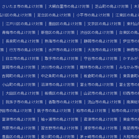
さいたま市の鳥よけ対策
大網白里市の鳥よけ対策
芝山町の鳥よけ対策
木
品川区の鳥よけ対策
足立区の鳥よけ対策
小平市の鳥よけ対策
江東区の鳥よ
江戸川区の鳥よけ対策
墨田区の鳥よけ対策
文京区の鳥よけ対策
東村山
青梅市の鳥よけ対策
新宿区の鳥よけ対策
渋谷区の鳥よけ対策
台東区の鳥
長泉町の鳥よけ対策
熱海市の鳥よけ対策
静岡市の鳥よけ対策
伊豆市の
策
行方市の鳥よけ対策
水戸市の鳥よけ対策
大洗市の鳥よけ対策
神栖市
日立市の鳥よけ対策
取手市の鳥よけ対策
守谷市の鳥よけ対策
かすみが
富岡市の鳥よけ対策
渋川市の鳥よけ対策
館林市の鳥よけ対策
みなかみ市
吉岡町の鳥よけ対策
中之条町の鳥よけ対策
板倉町の鳥よけ対策
東吾妻町
小山町の鳥よけ対策
沼津市の鳥よけ対策
富士市の鳥よけ対策
富士宮市の
大田区の鳥よけ対策
板橋区の鳥よけ対策
山武市の鳥よけ対策
印西市の
我孫子市の鳥よけ対策
香取市の鳥よけ対策
流山市の鳥よけ対策
南房総
野田市の鳥よけ対策
銚子市の鳥よけ対策
柏市の鳥よけ対策
柏市の鳥よけ対
富津市の鳥よけ対策
袖ヶ浦市の鳥よけ対策
君津市の鳥よけ対策
東金市の
市原市の鳥よけ対策
習志野市の鳥よけ対策
浦安市の鳥よけ対策
南足柄市
豊島区の鳥よけ対策
愛川町の鳥よけ対策
茅ヶ崎市の鳥よけ対策
大和市の