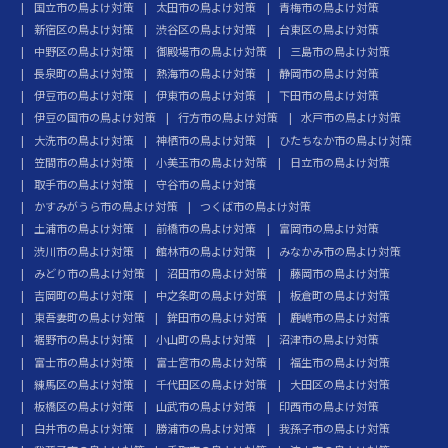
国立市の鳥よけ対策
太田市の鳥よけ対策
青梅市の鳥よけ対策
新宿区の鳥よけ対策
渋谷区の鳥よけ対策
台東区の鳥よけ対策
中野区の鳥よけ対策
御殿場市の鳥よけ対策
三島市の鳥よけ対策
長泉町の鳥よけ対策
熱海市の鳥よけ対策
静岡市の鳥よけ対策
伊豆市の鳥よけ対策
伊東市の鳥よけ対策
下田市の鳥よけ対策
伊豆の国市の鳥よけ対策
行方市の鳥よけ対策
水戸市の鳥よけ対策
大洗市の鳥よけ対策
神栖市の鳥よけ対策
ひたちなか市の鳥よけ対策
笠間市の鳥よけ対策
小美玉市の鳥よけ対策
日立市の鳥よけ対策
取手市の鳥よけ対策
守谷市の鳥よけ対策
かすみがうら市の鳥よけ対策
つくば市の鳥よけ対策
土浦市の鳥よけ対策
前橋市の鳥よけ対策
富岡市の鳥よけ対策
渋川市の鳥よけ対策
館林市の鳥よけ対策
みなかみ市の鳥よけ対策
みどり市の鳥よけ対策
沼田市の鳥よけ対策
藤岡市の鳥よけ対策
吉岡町の鳥よけ対策
中之条町の鳥よけ対策
板倉町の鳥よけ対策
東吾妻町の鳥よけ対策
鉾田市の鳥よけ対策
鹿嶋市の鳥よけ対策
裾野市の鳥よけ対策
小山町の鳥よけ対策
沼津市の鳥よけ対策
富士市の鳥よけ対策
富士宮市の鳥よけ対策
福生市の鳥よけ対策
練馬区の鳥よけ対策
千代田区の鳥よけ対策
大田区の鳥よけ対策
板橋区の鳥よけ対策
山武市の鳥よけ対策
印西市の鳥よけ対策
白井市の鳥よけ対策
勝浦市の鳥よけ対策
我孫子市の鳥よけ対策