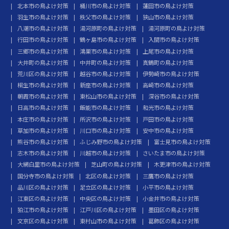
北本市の鳥よけ対策
桶川市の鳥よけ対策
蓮田市の鳥よけ対策
羽生市の鳥よけ対策
秩父市の鳥よけ対策
狭山市の鳥よけ対策
八潮市の鳥よけ対策
湯河原町の鳥よけ対策
湯河原町の鳥よけ対策
行田市の鳥よけ対策
鶴ヶ島市の鳥よけ対策
入間市の鳥よけ対策
三郷市の鳥よけ対策
鴻巣市の鳥よけ対策
上尾市の鳥よけ対策
大井町の鳥よけ対策
中井町の鳥よけ対策
真鶴町の鳥よけ対策
荒川区の鳥よけ対策
越谷市の鳥よけ対策
伊勢崎市の鳥よけ対策
桐生市の鳥よけ対策
新座市の鳥よけ対策
高崎市の鳥よけ対策
朝霞市の鳥よけ対策
東松山市の鳥よけ対策
深谷市の鳥よけ対策
日高市の鳥よけ対策
飯能市の鳥よけ対策
和光市の鳥よけ対策
本庄市の鳥よけ対策
所沢市の鳥よけ対策
戸田市の鳥よけ対策
草加市の鳥よけ対策
川口市の鳥よけ対策
安中市の鳥よけ対策
熊谷市の鳥よけ対策
ふじみ野市の鳥よけ対策
富士見市の鳥よけ対策
志木市の鳥よけ対策
川越市の鳥よけ対策
さいたま市の鳥よけ対策
大網白里市の鳥よけ対策
芝山町の鳥よけ対策
木更津市の鳥よけ対策
国分寺市の鳥よけ対策
北区の鳥よけ対策
三鷹市の鳥よけ対策
品川区の鳥よけ対策
足立区の鳥よけ対策
小平市の鳥よけ対策
江東区の鳥よけ対策
中央区の鳥よけ対策
小金井市の鳥よけ対策
狛江市の鳥よけ対策
江戸川区の鳥よけ対策
墨田区の鳥よけ対策
文京区の鳥よけ対策
東村山市の鳥よけ対策
葛飾区の鳥よけ対策