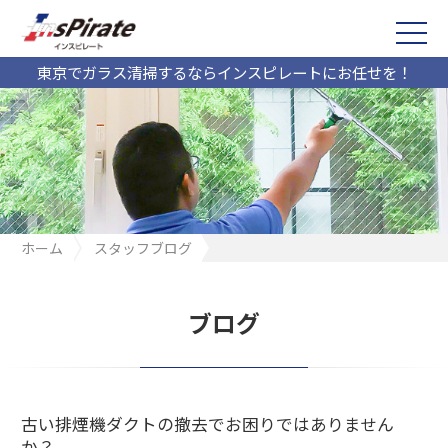
東京でガラス清掃するならインスピレートにお任せを！
ホーム
スタッフブログ
古い排煙機ダクトの撤去でお困りではありませんか？
ブログ
古い排煙機ダクトの撤去でお困りではありません
か？