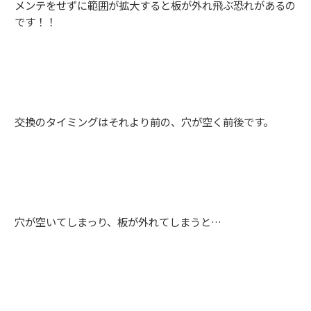
メンテをせずに範囲が拡大すると板が外れ飛ぶ恐れがあるの
です！！
交換のタイミングはそれより前の、穴が空く前後です。
穴が空いてしまっり、板が外れてしまうと…