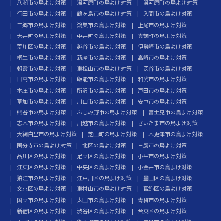
八潮市の鳥よけ対策
湯河原町の鳥よけ対策
湯河原町の鳥よけ対策
行田市の鳥よけ対策
鶴ヶ島市の鳥よけ対策
入間市の鳥よけ対策
三郷市の鳥よけ対策
鴻巣市の鳥よけ対策
上尾市の鳥よけ対策
大井町の鳥よけ対策
中井町の鳥よけ対策
真鶴町の鳥よけ対策
荒川区の鳥よけ対策
越谷市の鳥よけ対策
伊勢崎市の鳥よけ対策
桐生市の鳥よけ対策
新座市の鳥よけ対策
高崎市の鳥よけ対策
朝霞市の鳥よけ対策
東松山市の鳥よけ対策
深谷市の鳥よけ対策
日高市の鳥よけ対策
飯能市の鳥よけ対策
和光市の鳥よけ対策
本庄市の鳥よけ対策
所沢市の鳥よけ対策
戸田市の鳥よけ対策
草加市の鳥よけ対策
川口市の鳥よけ対策
安中市の鳥よけ対策
熊谷市の鳥よけ対策
ふじみ野市の鳥よけ対策
富士見市の鳥よけ対策
志木市の鳥よけ対策
川越市の鳥よけ対策
さいたま市の鳥よけ対策
大網白里市の鳥よけ対策
芝山町の鳥よけ対策
木更津市の鳥よけ対策
国分寺市の鳥よけ対策
北区の鳥よけ対策
三鷹市の鳥よけ対策
品川区の鳥よけ対策
足立区の鳥よけ対策
小平市の鳥よけ対策
江東区の鳥よけ対策
中央区の鳥よけ対策
小金井市の鳥よけ対策
狛江市の鳥よけ対策
江戸川区の鳥よけ対策
墨田区の鳥よけ対策
文京区の鳥よけ対策
東村山市の鳥よけ対策
葛飾区の鳥よけ対策
国立市の鳥よけ対策
太田市の鳥よけ対策
青梅市の鳥よけ対策
新宿区の鳥よけ対策
渋谷区の鳥よけ対策
台東区の鳥よけ対策