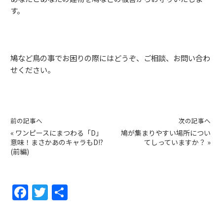
す。
鳩など鳥の事でお困りの際にはどうぞ、ご相談、お問い合わ
せください。
前の記事へ
次の記事へ
«
ワンピースにまつわる「D」
鳩が集まりやすい場所につい
意味！まさかあのキャラもD!?
てしっていますか？
»
(前編)
F
T
共
a
w
有