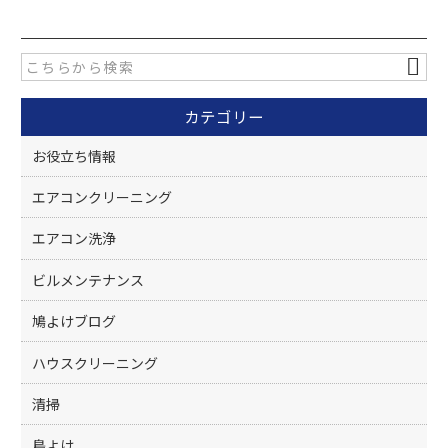
c
itt
e
er
b
o
カテゴリー
o
k
お役立ち情報
エアコンクリーニング
エアコン洗浄
ビルメンテナンス
鳩よけブログ
ハウスクリーニング
清掃
鳥よけ