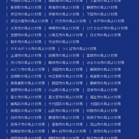
中野区の鳥よけ対策
御殿場市の鳥よけ対策
三島市の鳥よけ対策
長泉町の鳥よけ対策
熱海市の鳥よけ対策
静岡市の鳥よけ対策
伊豆市の鳥よけ対策
伊東市の鳥よけ対策
下田市の鳥よけ対策
伊豆の国市の鳥よけ対策
行方市の鳥よけ対策
水戸市の鳥よけ対策
大洗市の鳥よけ対策
神栖市の鳥よけ対策
ひたちなか市の鳥よけ対策
笠間市の鳥よけ対策
小美玉市の鳥よけ対策
日立市の鳥よけ対策
取手市の鳥よけ対策
守谷市の鳥よけ対策
かすみがうら市の鳥よけ対策
つくば市の鳥よけ対策
土浦市の鳥よけ対策
前橋市の鳥よけ対策
富岡市の鳥よけ対策
渋川市の鳥よけ対策
館林市の鳥よけ対策
みなかみ市の鳥よけ対策
みどり市の鳥よけ対策
沼田市の鳥よけ対策
藤岡市の鳥よけ対策
吉岡町の鳥よけ対策
中之条町の鳥よけ対策
板倉町の鳥よけ対策
東吾妻町の鳥よけ対策
鉾田市の鳥よけ対策
鹿嶋市の鳥よけ対策
裾野市の鳥よけ対策
小山町の鳥よけ対策
沼津市の鳥よけ対策
富士市の鳥よけ対策
富士宮市の鳥よけ対策
福生市の鳥よけ対策
練馬区の鳥よけ対策
千代田区の鳥よけ対策
大田区の鳥よけ対策
板橋区の鳥よけ対策
山武市の鳥よけ対策
印西市の鳥よけ対策
白井市の鳥よけ対策
勝浦市の鳥よけ対策
我孫子市の鳥よけ対策
我孫子市の鳥よけ対策
香取市の鳥よけ対策
流山市の鳥よけ対策
南房総市の鳥よけ対策
鎌ヶ谷市の鳥よけ対策
旭市の鳥よけ対策
成田市の鳥よけ対策
野田市の鳥よけ対策
銚子市の鳥よけ対策