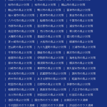
柏市の鳥よけ対策
柏市の鳥よけ対策
館山市の鳥よけ対策
館山市の鳥よけ対策
鴨川市の鳥よけ対策
富津市の鳥よけ対策
袖ヶ浦市の鳥よけ対策
君津市の鳥よけ対策
東金市の鳥よけ対策
八千代市の鳥よけ対策
船橋市の鳥よけ対策
千葉市の鳥よけ対策
市原市の鳥よけ対策
習志野市の鳥よけ対策
浦安市の鳥よけ対策
南足柄市の鳥よけ対策
市川市の鳥よけ対策
寒川町の鳥よけ対策
大磯町の鳥よけ対策
豊島区の鳥よけ対策
愛川町の鳥よけ対策
茅ヶ崎市の鳥よけ対策
大和市の鳥よけ対策
綾瀬市の鳥よけ対策
芝山町の鳥よけ対策
九十九里町の鳥よけ対策
三浦市の鳥よけ対策
平塚市の鳥よけ対策
鎌倉市の鳥よけ対策
藤沢市の鳥よけ対策
座間市の鳥よけ対策
伊勢原市の鳥よけ対策
海老名市の鳥よけ対策
厚木市の鳥よけ対策
横須賀市の鳥よけ対策
横浜市の鳥よけ対策
川崎市の鳥よけ対策
秦野市の鳥よけ対策
東久留米市の鳥よけ対策
東大和市の鳥よけ対策
武蔵野市の鳥よけ対策
調布市の鳥よけ対策
府中市の鳥よけ対策
あきる野市の鳥よけ対策
昭島市の鳥よけ対策
町田市の鳥よけ対策
日野市の鳥よけ対策
多摩市の鳥よけ対策
相模原市の鳥よけ対策
西東京市の鳥よけ対策
八王子市の鳥よけ対策
立川市の鳥よけ対策
世田谷区の鳥よけ対策
杉並区の鳥よけ対策
港区の鳥よけ対策
国立市のガラス清掃
台東区のガラス清掃
千代田区のガラス清掃
太田区のガラス清掃
渋谷区のガラス清掃