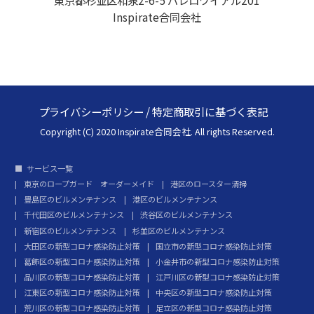
東京都杉並区和泉2-6-5 パレロワイアル201
Inspirate合同会社
プライバシーポリシー
/
特定商取引に基づく表記
Copyright (C) 2020 Inspirate合同会社. All rights Reserved.
サービス一覧
東京のロープガード オーダーメイド
港区のロースター清掃
豊島区のビルメンテナンス
港区のビルメンテナンス
千代田区のビルメンテナンス
渋谷区のビルメンテナンス
新宿区のビルメンテナンス
杉並区のビルメンテナンス
大田区の新型コロナ感染防止対策
国立市の新型コロナ感染防止対策
葛飾区の新型コロナ感染防止対策
小金井市の新型コロナ感染防止対策
品川区の新型コロナ感染防止対策
江戸川区の新型コロナ感染防止対策
江東区の新型コロナ感染防止対策
中央区の新型コロナ感染防止対策
荒川区の新型コロナ感染防止対策
足立区の新型コロナ感染防止対策