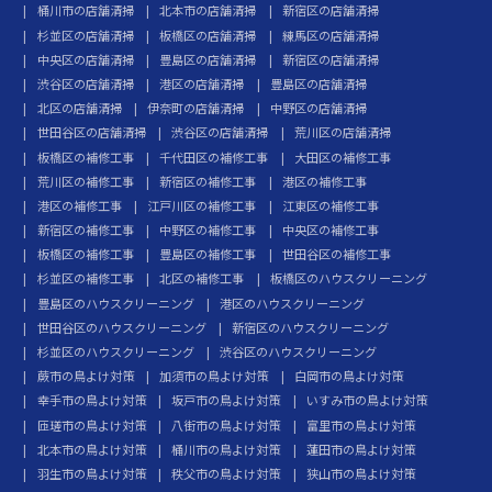
桶川市の店舗清掃
北本市の店舗清掃
新宿区の店舗清掃
杉並区の店舗清掃
板橋区の店舗清掃
練馬区の店舗清掃
中央区の店舗清掃
豊島区の店舗清掃
新宿区の店舗清掃
渋谷区の店舗清掃
港区の店舗清掃
豊島区の店舗清掃
北区の店舗清掃
伊奈町の店舗清掃
中野区の店舗清掃
世田谷区の店舗清掃
渋谷区の店舗清掃
荒川区の店舗清掃
板橋区の補修工事
千代田区の補修工事
大田区の補修工事
荒川区の補修工事
新宿区の補修工事
港区の補修工事
港区の補修工事
江戸川区の補修工事
江東区の補修工事
新宿区の補修工事
中野区の補修工事
中央区の補修工事
板橋区の補修工事
豊島区の補修工事
世田谷区の補修工事
杉並区の補修工事
北区の補修工事
板橋区のハウスクリーニング
豊島区のハウスクリーニング
港区のハウスクリーニング
世田谷区のハウスクリーニング
新宿区のハウスクリーニング
杉並区のハウスクリーニング
渋谷区のハウスクリーニング
蕨市の鳥よけ対策
加須市の鳥よけ対策
白岡市の鳥よけ対策
幸手市の鳥よけ対策
坂戸市の鳥よけ対策
いすみ市の鳥よけ対策
匝瑳市の鳥よけ対策
八街市の鳥よけ対策
富里市の鳥よけ対策
北本市の鳥よけ対策
桶川市の鳥よけ対策
蓮田市の鳥よけ対策
羽生市の鳥よけ対策
秩父市の鳥よけ対策
狭山市の鳥よけ対策