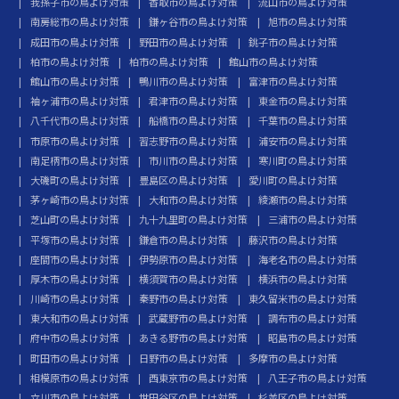
我孫子市の鳥よけ対策
香取市の鳥よけ対策
流山市の鳥よけ対策
南房総市の鳥よけ対策
鎌ヶ谷市の鳥よけ対策
旭市の鳥よけ対策
成田市の鳥よけ対策
野田市の鳥よけ対策
銚子市の鳥よけ対策
柏市の鳥よけ対策
柏市の鳥よけ対策
館山市の鳥よけ対策
館山市の鳥よけ対策
鴨川市の鳥よけ対策
富津市の鳥よけ対策
袖ヶ浦市の鳥よけ対策
君津市の鳥よけ対策
東金市の鳥よけ対策
八千代市の鳥よけ対策
船橋市の鳥よけ対策
千葉市の鳥よけ対策
市原市の鳥よけ対策
習志野市の鳥よけ対策
浦安市の鳥よけ対策
南足柄市の鳥よけ対策
市川市の鳥よけ対策
寒川町の鳥よけ対策
大磯町の鳥よけ対策
豊島区の鳥よけ対策
愛川町の鳥よけ対策
茅ヶ崎市の鳥よけ対策
大和市の鳥よけ対策
綾瀬市の鳥よけ対策
芝山町の鳥よけ対策
九十九里町の鳥よけ対策
三浦市の鳥よけ対策
平塚市の鳥よけ対策
鎌倉市の鳥よけ対策
藤沢市の鳥よけ対策
座間市の鳥よけ対策
伊勢原市の鳥よけ対策
海老名市の鳥よけ対策
厚木市の鳥よけ対策
横須賀市の鳥よけ対策
横浜市の鳥よけ対策
川崎市の鳥よけ対策
秦野市の鳥よけ対策
東久留米市の鳥よけ対策
東大和市の鳥よけ対策
武蔵野市の鳥よけ対策
調布市の鳥よけ対策
府中市の鳥よけ対策
あきる野市の鳥よけ対策
昭島市の鳥よけ対策
町田市の鳥よけ対策
日野市の鳥よけ対策
多摩市の鳥よけ対策
相模原市の鳥よけ対策
西東京市の鳥よけ対策
八王子市の鳥よけ対策
立川市の鳥よけ対策
世田谷区の鳥よけ対策
杉並区の鳥よけ対策