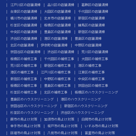
江戸川区の店舗清掃
品川区の店舗清掃
葛飾区の店舗清掃
台東区の店舗清掃
大田区の店舗清掃
千代田区の店舗清掃
桶川市の店舗清掃
北本市の店舗清掃
新宿区の店舗清掃
杉並区の店舗清掃
板橋区の店舗清掃
練馬区の店舗清掃
中央区の店舗清掃
豊島区の店舗清掃
新宿区の店舗清掃
渋谷区の店舗清掃
港区の店舗清掃
豊島区の店舗清掃
北区の店舗清掃
伊奈町の店舗清掃
中野区の店舗清掃
世田谷区の店舗清掃
渋谷区の店舗清掃
荒川区の店舗清掃
板橋区の補修工事
千代田区の補修工事
大田区の補修工事
荒川区の補修工事
新宿区の補修工事
港区の補修工事
港区の補修工事
江戸川区の補修工事
江東区の補修工事
新宿区の補修工事
中野区の補修工事
中央区の補修工事
板橋区の補修工事
豊島区の補修工事
世田谷区の補修工事
杉並区の補修工事
北区の補修工事
板橋区のハウスクリーニング
豊島区のハウスクリーニング
港区のハウスクリーニング
世田谷区のハウスクリーニング
新宿区のハウスクリーニング
杉並区のハウスクリーニング
渋谷区のハウスクリーニング
蕨市の鳥よけ対策
加須市の鳥よけ対策
白岡市の鳥よけ対策
幸手市の鳥よけ対策
坂戸市の鳥よけ対策
いすみ市の鳥よけ対策
匝瑳市の鳥よけ対策
八街市の鳥よけ対策
富里市の鳥よけ対策