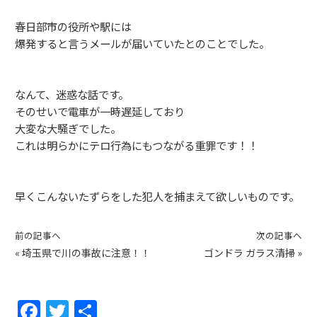
春日部市の役所や駅には
爆発すると言うメールが届いていたとのことでした。
なんて、迷惑な話です。
そのせいで電車が一時遅延しており
大変な大騒ぎでした。
これは明らかにテロ行為にもつながる重罪です！！
早くこんないたずらをした犯人を捕まえて欲しいものです。
前の記事へ
次の記事へ
«
埼玉県で川の事故に注意！！
ゴンドラ ガラス清掃
»
F
T
共