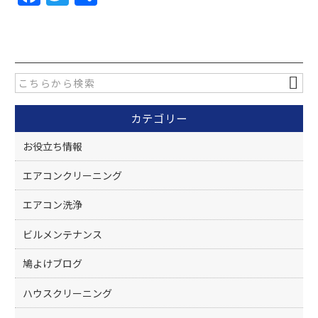
a
w
有
c
itt
e
er
b
o
カテゴリー
o
k
お役立ち情報
エアコンクリーニング
エアコン洗浄
ビルメンテナンス
鳩よけブログ
ハウスクリーニング