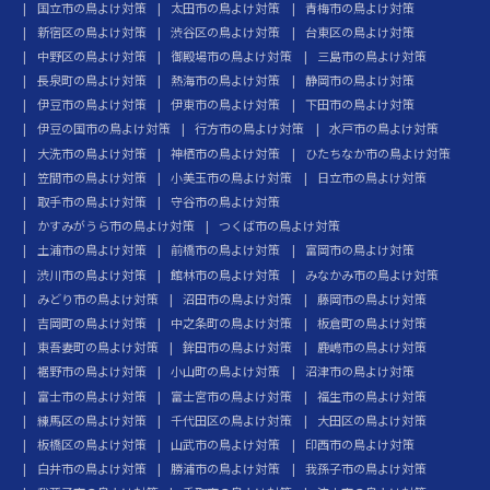
国立市の鳥よけ対策
太田市の鳥よけ対策
青梅市の鳥よけ対策
新宿区の鳥よけ対策
渋谷区の鳥よけ対策
台東区の鳥よけ対策
中野区の鳥よけ対策
御殿場市の鳥よけ対策
三島市の鳥よけ対策
長泉町の鳥よけ対策
熱海市の鳥よけ対策
静岡市の鳥よけ対策
伊豆市の鳥よけ対策
伊東市の鳥よけ対策
下田市の鳥よけ対策
伊豆の国市の鳥よけ対策
行方市の鳥よけ対策
水戸市の鳥よけ対策
大洗市の鳥よけ対策
神栖市の鳥よけ対策
ひたちなか市の鳥よけ対策
笠間市の鳥よけ対策
小美玉市の鳥よけ対策
日立市の鳥よけ対策
取手市の鳥よけ対策
守谷市の鳥よけ対策
かすみがうら市の鳥よけ対策
つくば市の鳥よけ対策
土浦市の鳥よけ対策
前橋市の鳥よけ対策
富岡市の鳥よけ対策
渋川市の鳥よけ対策
館林市の鳥よけ対策
みなかみ市の鳥よけ対策
みどり市の鳥よけ対策
沼田市の鳥よけ対策
藤岡市の鳥よけ対策
吉岡町の鳥よけ対策
中之条町の鳥よけ対策
板倉町の鳥よけ対策
東吾妻町の鳥よけ対策
鉾田市の鳥よけ対策
鹿嶋市の鳥よけ対策
裾野市の鳥よけ対策
小山町の鳥よけ対策
沼津市の鳥よけ対策
富士市の鳥よけ対策
富士宮市の鳥よけ対策
福生市の鳥よけ対策
練馬区の鳥よけ対策
千代田区の鳥よけ対策
大田区の鳥よけ対策
板橋区の鳥よけ対策
山武市の鳥よけ対策
印西市の鳥よけ対策
白井市の鳥よけ対策
勝浦市の鳥よけ対策
我孫子市の鳥よけ対策