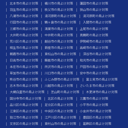
北本市の鳥よけ対策
桶川市の鳥よけ対策
蓮田市の鳥よけ対策
羽生市の鳥よけ対策
秩父市の鳥よけ対策
狭山市の鳥よけ対策
八潮市の鳥よけ対策
湯河原町の鳥よけ対策
湯河原町の鳥よけ対策
行田市の鳥よけ対策
鶴ヶ島市の鳥よけ対策
入間市の鳥よけ対策
三郷市の鳥よけ対策
鴻巣市の鳥よけ対策
上尾市の鳥よけ対策
大井町の鳥よけ対策
中井町の鳥よけ対策
真鶴町の鳥よけ対策
荒川区の鳥よけ対策
越谷市の鳥よけ対策
伊勢崎市の鳥よけ対策
桐生市の鳥よけ対策
新座市の鳥よけ対策
高崎市の鳥よけ対策
朝霞市の鳥よけ対策
東松山市の鳥よけ対策
深谷市の鳥よけ対策
日高市の鳥よけ対策
飯能市の鳥よけ対策
和光市の鳥よけ対策
本庄市の鳥よけ対策
所沢市の鳥よけ対策
戸田市の鳥よけ対策
草加市の鳥よけ対策
川口市の鳥よけ対策
安中市の鳥よけ対策
熊谷市の鳥よけ対策
ふじみ野市の鳥よけ対策
富士見市の鳥よけ対策
志木市の鳥よけ対策
川越市の鳥よけ対策
さいたま市の鳥よけ対策
大網白里市の鳥よけ対策
芝山町の鳥よけ対策
木更津市の鳥よけ対策
国分寺市の鳥よけ対策
北区の鳥よけ対策
三鷹市の鳥よけ対策
品川区の鳥よけ対策
足立区の鳥よけ対策
小平市の鳥よけ対策
江東区の鳥よけ対策
中央区の鳥よけ対策
小金井市の鳥よけ対策
狛江市の鳥よけ対策
江戸川区の鳥よけ対策
墨田区の鳥よけ対策
文京区の鳥よけ対策
東村山市の鳥よけ対策
葛飾区の鳥よけ対策