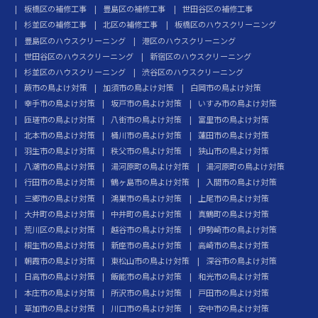
板橋区の補修工事
豊島区の補修工事
世田谷区の補修工事
杉並区の補修工事
北区の補修工事
板橋区のハウスクリーニング
豊島区のハウスクリーニング
港区のハウスクリーニング
世田谷区のハウスクリーニング
新宿区のハウスクリーニング
杉並区のハウスクリーニング
渋谷区のハウスクリーニング
蕨市の鳥よけ対策
加須市の鳥よけ対策
白岡市の鳥よけ対策
幸手市の鳥よけ対策
坂戸市の鳥よけ対策
いすみ市の鳥よけ対策
匝瑳市の鳥よけ対策
八街市の鳥よけ対策
富里市の鳥よけ対策
北本市の鳥よけ対策
桶川市の鳥よけ対策
蓮田市の鳥よけ対策
羽生市の鳥よけ対策
秩父市の鳥よけ対策
狭山市の鳥よけ対策
八潮市の鳥よけ対策
湯河原町の鳥よけ対策
湯河原町の鳥よけ対策
行田市の鳥よけ対策
鶴ヶ島市の鳥よけ対策
入間市の鳥よけ対策
三郷市の鳥よけ対策
鴻巣市の鳥よけ対策
上尾市の鳥よけ対策
大井町の鳥よけ対策
中井町の鳥よけ対策
真鶴町の鳥よけ対策
荒川区の鳥よけ対策
越谷市の鳥よけ対策
伊勢崎市の鳥よけ対策
桐生市の鳥よけ対策
新座市の鳥よけ対策
高崎市の鳥よけ対策
朝霞市の鳥よけ対策
東松山市の鳥よけ対策
深谷市の鳥よけ対策
日高市の鳥よけ対策
飯能市の鳥よけ対策
和光市の鳥よけ対策
本庄市の鳥よけ対策
所沢市の鳥よけ対策
戸田市の鳥よけ対策
草加市の鳥よけ対策
川口市の鳥よけ対策
安中市の鳥よけ対策