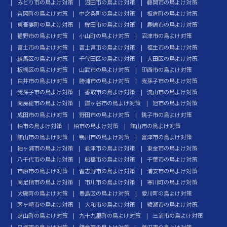
みどり市の鳥よけ対策
沼田市の鳥よけ対策
藤岡市の鳥よけ対策
吉岡町の鳥よけ対策
中之条町の鳥よけ対策
板倉町の鳥よけ対策
東吾妻町の鳥よけ対策
鉾田市の鳥よけ対策
鹿嶋市の鳥よけ対策
裾野市の鳥よけ対策
小山町の鳥よけ対策
沼津市の鳥よけ対策
富士市の鳥よけ対策
富士宮市の鳥よけ対策
福生市の鳥よけ対策
練馬区の鳥よけ対策
千代田区の鳥よけ対策
大田区の鳥よけ対策
板橋区の鳥よけ対策
山武市の鳥よけ対策
印西市の鳥よけ対策
白井市の鳥よけ対策
勝浦市の鳥よけ対策
我孫子市の鳥よけ対策
我孫子市の鳥よけ対策
香取市の鳥よけ対策
流山市の鳥よけ対策
南房総市の鳥よけ対策
鎌ヶ谷市の鳥よけ対策
旭市の鳥よけ対策
成田市の鳥よけ対策
野田市の鳥よけ対策
銚子市の鳥よけ対策
柏市の鳥よけ対策
柏市の鳥よけ対策
館山市の鳥よけ対策
館山市の鳥よけ対策
鴨川市の鳥よけ対策
富津市の鳥よけ対策
袖ヶ浦市の鳥よけ対策
君津市の鳥よけ対策
東金市の鳥よけ対策
八千代市の鳥よけ対策
船橋市の鳥よけ対策
千葉市の鳥よけ対策
市原市の鳥よけ対策
習志野市の鳥よけ対策
浦安市の鳥よけ対策
南足柄市の鳥よけ対策
市川市の鳥よけ対策
寒川町の鳥よけ対策
大磯町の鳥よけ対策
豊島区の鳥よけ対策
愛川町の鳥よけ対策
茅ヶ崎市の鳥よけ対策
大和市の鳥よけ対策
綾瀬市の鳥よけ対策
芝山町の鳥よけ対策
九十九里町の鳥よけ対策
三浦市の鳥よけ対策
平塚市の鳥よけ対策
鎌倉市の鳥よけ対策
藤沢市の鳥よけ対策