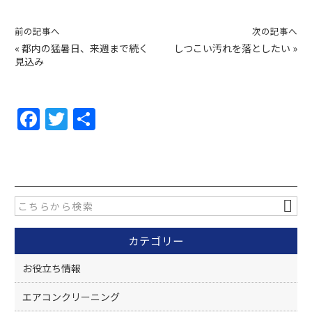
前の記事へ
次の記事へ
«
都内の猛暑日、来週まで続く
しつこい汚れを落としたい
»
見込み
F
T
共
a
w
有
c
itt
e
er
b
o
カテゴリー
o
k
お役立ち情報
エアコンクリーニング