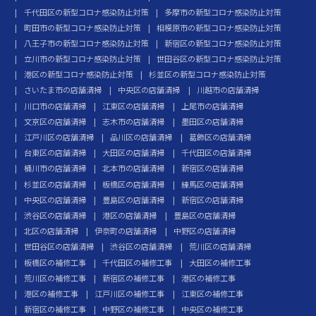
千代田区の新型コロナ感染防止対策
多摩市の新型コロナ感染防止対策
町田市の新型コロナ感染防止対策
相模原市の新型コロナ感染防止対策
八王子市の新型コロナ感染防止対策
新宿区の新型コロナ感染防止対策
立川市の新型コロナ感染防止対策
世田谷区の新型コロナ感染防止対策
港区の新型コロナ感染防止対策
杉並区の新型コロナ感染防止対策
さいたま市の店舗清掃
中央区の店舗清掃
川越市の店舗清掃
川口市の店舗清掃
江東区の店舗清掃
上尾市の店舗清掃
文京区の店舗清掃
志木市の店舗清掃
墨田区の店舗清掃
江戸川区の店舗清掃
品川区の店舗清掃
葛飾区の店舗清掃
台東区の店舗清掃
大田区の店舗清掃
千代田区の店舗清掃
桶川市の店舗清掃
北本市の店舗清掃
新宿区の店舗清掃
杉並区の店舗清掃
板橋区の店舗清掃
練馬区の店舗清掃
中央区の店舗清掃
豊島区の店舗清掃
新宿区の店舗清掃
渋谷区の店舗清掃
港区の店舗清掃
豊島区の店舗清掃
北区の店舗清掃
伊奈町の店舗清掃
中野区の店舗清掃
世田谷区の店舗清掃
渋谷区の店舗清掃
荒川区の店舗清掃
板橋区の補修工事
千代田区の補修工事
大田区の補修工事
荒川区の補修工事
新宿区の補修工事
港区の補修工事
港区の補修工事
江戸川区の補修工事
江東区の補修工事
新宿区の補修工事
中野区の補修工事
中央区の補修工事