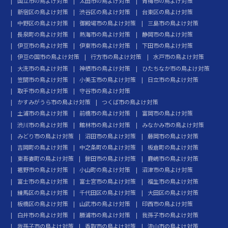
国立市の鳥よけ対策
太田市の鳥よけ対策
青梅市の鳥よけ対策
新宿区の鳥よけ対策
渋谷区の鳥よけ対策
台東区の鳥よけ対策
中野区の鳥よけ対策
御殿場市の鳥よけ対策
三島市の鳥よけ対策
長泉町の鳥よけ対策
熱海市の鳥よけ対策
静岡市の鳥よけ対策
伊豆市の鳥よけ対策
伊東市の鳥よけ対策
下田市の鳥よけ対策
伊豆の国市の鳥よけ対策
行方市の鳥よけ対策
水戸市の鳥よけ対策
大洗市の鳥よけ対策
神栖市の鳥よけ対策
ひたちなか市の鳥よけ対策
笠間市の鳥よけ対策
小美玉市の鳥よけ対策
日立市の鳥よけ対策
取手市の鳥よけ対策
守谷市の鳥よけ対策
かすみがうら市の鳥よけ対策
つくば市の鳥よけ対策
土浦市の鳥よけ対策
前橋市の鳥よけ対策
富岡市の鳥よけ対策
渋川市の鳥よけ対策
館林市の鳥よけ対策
みなかみ市の鳥よけ対策
みどり市の鳥よけ対策
沼田市の鳥よけ対策
藤岡市の鳥よけ対策
吉岡町の鳥よけ対策
中之条町の鳥よけ対策
板倉町の鳥よけ対策
東吾妻町の鳥よけ対策
鉾田市の鳥よけ対策
鹿嶋市の鳥よけ対策
裾野市の鳥よけ対策
小山町の鳥よけ対策
沼津市の鳥よけ対策
富士市の鳥よけ対策
富士宮市の鳥よけ対策
福生市の鳥よけ対策
練馬区の鳥よけ対策
千代田区の鳥よけ対策
大田区の鳥よけ対策
板橋区の鳥よけ対策
山武市の鳥よけ対策
印西市の鳥よけ対策
白井市の鳥よけ対策
勝浦市の鳥よけ対策
我孫子市の鳥よけ対策
我孫子市の鳥よけ対策
香取市の鳥よけ対策
流山市の鳥よけ対策