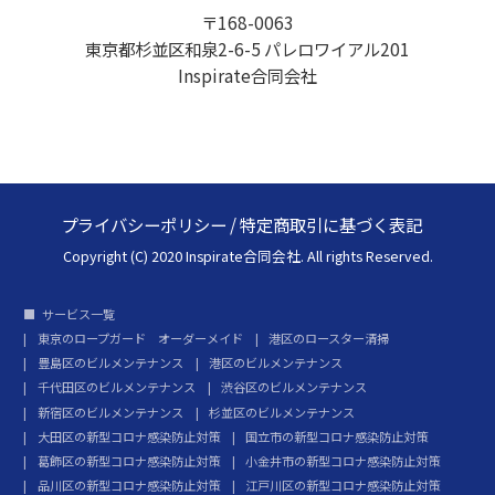
〒168-0063
東京都杉並区和泉2-6-5 パレロワイアル201
Inspirate合同会社
プライバシーポリシー
/
特定商取引に基づく表記
Copyright (C) 2020 Inspirate合同会社. All rights Reserved.
サービス一覧
東京のロープガード オーダーメイド
港区のロースター清掃
豊島区のビルメンテナンス
港区のビルメンテナンス
千代田区のビルメンテナンス
渋谷区のビルメンテナンス
新宿区のビルメンテナンス
杉並区のビルメンテナンス
大田区の新型コロナ感染防止対策
国立市の新型コロナ感染防止対策
葛飾区の新型コロナ感染防止対策
小金井市の新型コロナ感染防止対策
品川区の新型コロナ感染防止対策
江戸川区の新型コロナ感染防止対策