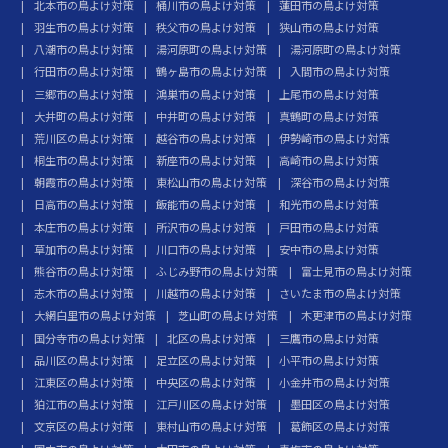
北本市の鳥よけ対策
桶川市の鳥よけ対策
蓮田市の鳥よけ対策
羽生市の鳥よけ対策
秩父市の鳥よけ対策
狭山市の鳥よけ対策
八潮市の鳥よけ対策
湯河原町の鳥よけ対策
湯河原町の鳥よけ対策
行田市の鳥よけ対策
鶴ヶ島市の鳥よけ対策
入間市の鳥よけ対策
三郷市の鳥よけ対策
鴻巣市の鳥よけ対策
上尾市の鳥よけ対策
大井町の鳥よけ対策
中井町の鳥よけ対策
真鶴町の鳥よけ対策
荒川区の鳥よけ対策
越谷市の鳥よけ対策
伊勢崎市の鳥よけ対策
桐生市の鳥よけ対策
新座市の鳥よけ対策
高崎市の鳥よけ対策
朝霞市の鳥よけ対策
東松山市の鳥よけ対策
深谷市の鳥よけ対策
日高市の鳥よけ対策
飯能市の鳥よけ対策
和光市の鳥よけ対策
本庄市の鳥よけ対策
所沢市の鳥よけ対策
戸田市の鳥よけ対策
草加市の鳥よけ対策
川口市の鳥よけ対策
安中市の鳥よけ対策
熊谷市の鳥よけ対策
ふじみ野市の鳥よけ対策
富士見市の鳥よけ対策
志木市の鳥よけ対策
川越市の鳥よけ対策
さいたま市の鳥よけ対策
大網白里市の鳥よけ対策
芝山町の鳥よけ対策
木更津市の鳥よけ対策
国分寺市の鳥よけ対策
北区の鳥よけ対策
三鷹市の鳥よけ対策
品川区の鳥よけ対策
足立区の鳥よけ対策
小平市の鳥よけ対策
江東区の鳥よけ対策
中央区の鳥よけ対策
小金井市の鳥よけ対策
狛江市の鳥よけ対策
江戸川区の鳥よけ対策
墨田区の鳥よけ対策
文京区の鳥よけ対策
東村山市の鳥よけ対策
葛飾区の鳥よけ対策