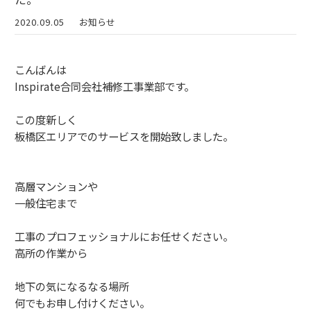
2020.09.05
お知らせ
こんばんは
Inspirate合同会社補修工事業部です。
この度新しく
板橋区エリアでのサービスを開始致しました。
高層マンションや
一般住宅まで
工事のプロフェッショナルにお任せください。
高所の作業から
地下の気になるなる場所
何でもお申し付けください。