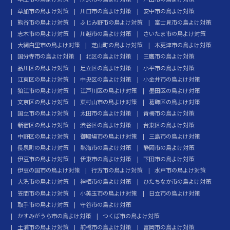
草加市の鳥よけ対策
川口市の鳥よけ対策
安中市の鳥よけ対策
熊谷市の鳥よけ対策
ふじみ野市の鳥よけ対策
富士見市の鳥よけ対策
志木市の鳥よけ対策
川越市の鳥よけ対策
さいたま市の鳥よけ対策
大網白里市の鳥よけ対策
芝山町の鳥よけ対策
木更津市の鳥よけ対策
国分寺市の鳥よけ対策
北区の鳥よけ対策
三鷹市の鳥よけ対策
品川区の鳥よけ対策
足立区の鳥よけ対策
小平市の鳥よけ対策
江東区の鳥よけ対策
中央区の鳥よけ対策
小金井市の鳥よけ対策
狛江市の鳥よけ対策
江戸川区の鳥よけ対策
墨田区の鳥よけ対策
文京区の鳥よけ対策
東村山市の鳥よけ対策
葛飾区の鳥よけ対策
国立市の鳥よけ対策
太田市の鳥よけ対策
青梅市の鳥よけ対策
新宿区の鳥よけ対策
渋谷区の鳥よけ対策
台東区の鳥よけ対策
中野区の鳥よけ対策
御殿場市の鳥よけ対策
三島市の鳥よけ対策
長泉町の鳥よけ対策
熱海市の鳥よけ対策
静岡市の鳥よけ対策
伊豆市の鳥よけ対策
伊東市の鳥よけ対策
下田市の鳥よけ対策
伊豆の国市の鳥よけ対策
行方市の鳥よけ対策
水戸市の鳥よけ対策
大洗市の鳥よけ対策
神栖市の鳥よけ対策
ひたちなか市の鳥よけ対策
笠間市の鳥よけ対策
小美玉市の鳥よけ対策
日立市の鳥よけ対策
取手市の鳥よけ対策
守谷市の鳥よけ対策
かすみがうら市の鳥よけ対策
つくば市の鳥よけ対策
土浦市の鳥よけ対策
前橋市の鳥よけ対策
富岡市の鳥よけ対策