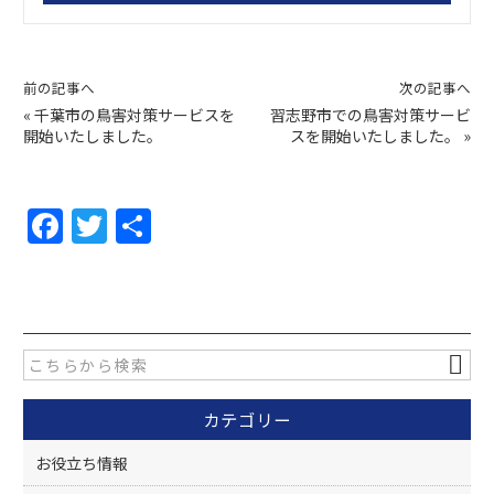
前の記事へ
次の記事へ
«
千葉市の鳥害対策サービスを
習志野市での鳥害対策サービ
開始いたしました。
スを開始いたしました。
»
F
T
共
a
w
有
c
itt
e
er
b
o
カテゴリー
o
k
お役立ち情報