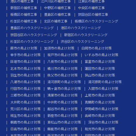
港区の補修工事
江戸川区の補修工事
江東区の補修工事
新宿区の補修工事
中野区の補修工事
中央区の補修工事
板橋区の補修工事
豊島区の補修工事
世田谷区の補修工事
杉並区の補修工事
北区の補修工事
板橋区のハウスクリーニング
豊島区のハウスクリーニング
港区のハウスクリーニング
世田谷区のハウスクリーニング
新宿区のハウスクリーニング
杉並区のハウスクリーニング
渋谷区のハウスクリーニング
蕨市の鳥よけ対策
加須市の鳥よけ対策
白岡市の鳥よけ対策
幸手市の鳥よけ対策
坂戸市の鳥よけ対策
いすみ市の鳥よけ対策
匝瑳市の鳥よけ対策
八街市の鳥よけ対策
富里市の鳥よけ対策
北本市の鳥よけ対策
桶川市の鳥よけ対策
蓮田市の鳥よけ対策
羽生市の鳥よけ対策
秩父市の鳥よけ対策
狭山市の鳥よけ対策
八潮市の鳥よけ対策
湯河原町の鳥よけ対策
湯河原町の鳥よけ対策
行田市の鳥よけ対策
鶴ヶ島市の鳥よけ対策
入間市の鳥よけ対策
三郷市の鳥よけ対策
鴻巣市の鳥よけ対策
上尾市の鳥よけ対策
大井町の鳥よけ対策
中井町の鳥よけ対策
真鶴町の鳥よけ対策
荒川区の鳥よけ対策
越谷市の鳥よけ対策
伊勢崎市の鳥よけ対策
桐生市の鳥よけ対策
新座市の鳥よけ対策
高崎市の鳥よけ対策
朝霞市の鳥よけ対策
東松山市の鳥よけ対策
深谷市の鳥よけ対策
日高市の鳥よけ対策
飯能市の鳥よけ対策
和光市の鳥よけ対策
本庄市の鳥よけ対策
所沢市の鳥よけ対策
戸田市の鳥よけ対策