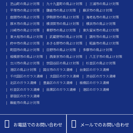
芝山町の鳥よけ対策
九十九里町の鳥よけ対策
三浦市の鳥よけ対策
平塚市の鳥よけ対策
鎌倉市の鳥よけ対策
藤沢市の鳥よけ対策
座間市の鳥よけ対策
伊勢原市の鳥よけ対策
海老名市の鳥よけ対策
厚木市の鳥よけ対策
横須賀市の鳥よけ対策
横浜市の鳥よけ対策
川崎市の鳥よけ対策
秦野市の鳥よけ対策
東久留米市の鳥よけ対策
東大和市の鳥よけ対策
武蔵野市の鳥よけ対策
調布市の鳥よけ対策
府中市の鳥よけ対策
あきる野市の鳥よけ対策
昭島市の鳥よけ対策
町田市の鳥よけ対策
日野市の鳥よけ対策
多摩市の鳥よけ対策
相模原市の鳥よけ対策
西東京市の鳥よけ対策
八王子市の鳥よけ対策
立川市の鳥よけ対策
世田谷区の鳥よけ対策
杉並区の鳥よけ対策
港区の鳥よけ対策
国立市のガラス清掃
台東区のガラス清掃
千代田区のガラス清掃
太田区のガラス清掃
渋谷区のガラス清掃
北区のガラス清掃
豊島区のガラス清掃
板橋区のガラス清掃
杉並区のガラス清掃
目黒区のガラス清掃
港区のガラス清掃
新宿区のガラス清掃
飯能市の鳥よけ対策


お電話でのお問い合わせ
メールでのお問い合わせ