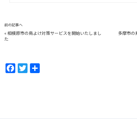
前の記事へ
«
相模原市の鳥よけ対策サービスを開始いたしまし
多摩市の
た
F
T
共
a
w
有
c
itt
e
er
b
o
o
k