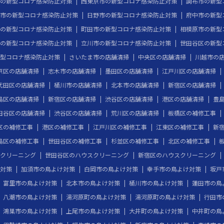
の新型コロナ感染防止対策
西東京市の新型コロナ感染防止対策
調布市の新型
市の新型コロナ感染防止対策
日野市の新型コロナ感染防止対策
府中市の新型
の新型コロナ感染防止対策
町田市の新型コロナ感染防止対策
相模原市の新型
の新型コロナ感染防止対策
立川市の新型コロナ感染防止対策
世田谷区の新型
型コロナ感染防止対策
さいたま市の店舗清掃
中央区の店舗清掃
川越市の
京区の店舗清掃
志木市の店舗清掃
墨田区の店舗清掃
江戸川区の店舗清掃
代田区の店舗清掃
桶川市の店舗清掃
北本市の店舗清掃
新宿区の店舗清掃
島区の店舗清掃
新宿区の店舗清掃
渋谷区の店舗清掃
港区の店舗清掃
豊
田谷区の店舗清掃
渋谷区の店舗清掃
荒川区の店舗清掃
板橋区の補修工事
区の補修工事
港区の補修工事
江戸川区の補修工事
江東区の補修工事
新
島区の補修工事
世田谷区の補修工事
杉並区の補修工事
北区の補修工事
クリーニング
世田谷区のハウスクリーニング
新宿区のハウスクリーニング
対策
加須市の鳥よけ対策
白岡市の鳥よけ対策
幸手市の鳥よけ対策
坂戸
富里市の鳥よけ対策
北本市の鳥よけ対策
桶川市の鳥よけ対策
蓮田市の鳥
八潮市の鳥よけ対策
湯河原町の鳥よけ対策
湯河原町の鳥よけ対策
行田市
鴻巣市の鳥よけ対策
上尾市の鳥よけ対策
大井町の鳥よけ対策
中井町の鳥