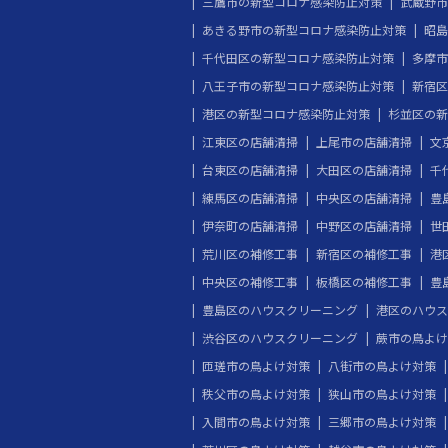
三鷹市の新型コロナ感染防止対策
武蔵野市
あきる野市の新型コロナ感染防止対策
昭島
千代田区の新型コロナ感染防止対策
多摩市
八王子市の新型コロナ感染防止対策
新宿区
港区の新型コロナ感染防止対策
杉並区の新
江東区の店舗清掃
上尾市の店舗清掃
文
台東区の店舗清掃
大田区の店舗清掃
千
練馬区の店舗清掃
中央区の店舗清掃
豊
伊奈町の店舗清掃
中野区の店舗清掃
世
荒川区の補修工事
新宿区の補修工事
港
中央区の補修工事
板橋区の補修工事
豊
豊島区のハウスクリーニング
港区のハウス
渋谷区のハウスクリーニング
蕨市の鳥よけ
匝瑳市の鳥よけ対策
八街市の鳥よけ対策
秩父市の鳥よけ対策
狭山市の鳥よけ対策
入間市の鳥よけ対策
三郷市の鳥よけ対策