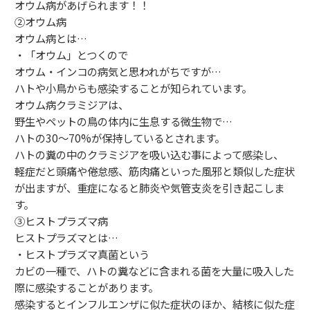
オウム病があげられます！！
②オウム病
オウム病とは…
・「オウム」とつくので
オウム・インコの病気と思われがちですが…
ハトや小鳥からも感染することが知られています。
オウム病クラミジアは、
野生やペットの鳥の体内に生息する微生物で…
ハトの30〜70%が保持しているとされます。
ハトの糞の中のクラミジアを吸い込む事によって感染し、
軽症だと頭痛や倦怠感、筋肉痛といった風邪と類似した症状
が出ますが、重症になると肺炎や気管支炎を引き起こしま
す。
③ヒストプラズマ病
ヒストプラズマとは…
・ヒストプラズマ真菌という
カビの一種で、ハトの糞などに含まれる菌を大量に吸入した
際に感染することがあります。
感染するとインフルエンザに似た症状のほか、結核に似た症