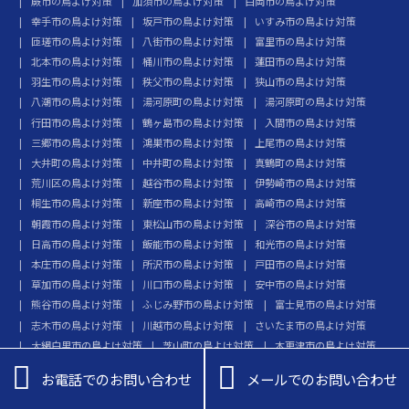
蕨市の鳥よけ対策
加須市の鳥よけ対策
白岡市の鳥よけ対策
幸手市の鳥よけ対策
坂戸市の鳥よけ対策
いすみ市の鳥よけ対策
匝瑳市の鳥よけ対策
八街市の鳥よけ対策
富里市の鳥よけ対策
北本市の鳥よけ対策
桶川市の鳥よけ対策
蓮田市の鳥よけ対策
羽生市の鳥よけ対策
秩父市の鳥よけ対策
狭山市の鳥よけ対策
八潮市の鳥よけ対策
湯河原町の鳥よけ対策
湯河原町の鳥よけ対策
行田市の鳥よけ対策
鶴ヶ島市の鳥よけ対策
入間市の鳥よけ対策
三郷市の鳥よけ対策
鴻巣市の鳥よけ対策
上尾市の鳥よけ対策
大井町の鳥よけ対策
中井町の鳥よけ対策
真鶴町の鳥よけ対策
荒川区の鳥よけ対策
越谷市の鳥よけ対策
伊勢崎市の鳥よけ対策
桐生市の鳥よけ対策
新座市の鳥よけ対策
高崎市の鳥よけ対策
朝霞市の鳥よけ対策
東松山市の鳥よけ対策
深谷市の鳥よけ対策
日高市の鳥よけ対策
飯能市の鳥よけ対策
和光市の鳥よけ対策
本庄市の鳥よけ対策
所沢市の鳥よけ対策
戸田市の鳥よけ対策
草加市の鳥よけ対策
川口市の鳥よけ対策
安中市の鳥よけ対策
熊谷市の鳥よけ対策
ふじみ野市の鳥よけ対策
富士見市の鳥よけ対策
志木市の鳥よけ対策
川越市の鳥よけ対策
さいたま市の鳥よけ対策
大網白里市の鳥よけ対策
芝山町の鳥よけ対策
木更津市の鳥よけ対策
国分寺市の鳥よけ対策
北区の鳥よけ対策
三鷹市の鳥よけ対策


お電話でのお問い合わせ
メールでのお問い合わせ
品川区の鳥よけ対策
足立区の鳥よけ対策
小平市の鳥よけ対策
江東区の鳥よけ対策
中央区の鳥よけ対策
小金井市の鳥よけ対策