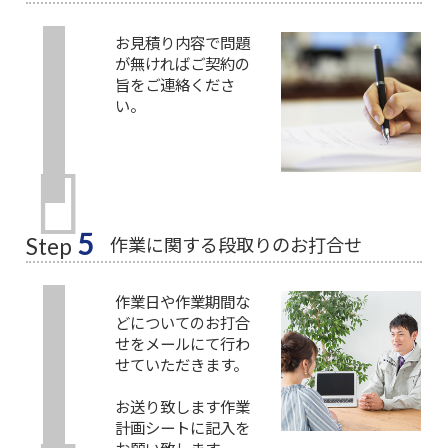
お見積り内容で問題
が無ければご契約の
旨をご連絡くださ
い。
5
作業に関する段取りのお打合せ
Step
作業日や作業期間な
どについてのお打合
せをメールにて行わ
せていただきます。
お送り致します作業
計画シートに記入を
お願い致します。