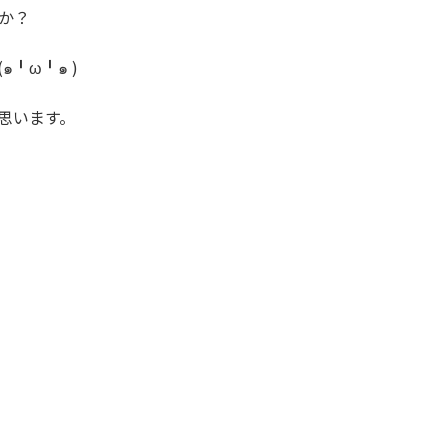
か？
╹ω╹๑ )
思います。