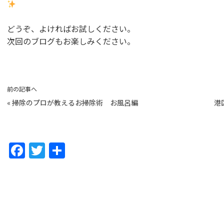
どうぞ、よければお試しください。
次回のブログもお楽しみください。
前の記事へ
«
掃除のプロが教えるお掃除術 お風呂編
港
F
T
共
a
w
有
c
itt
e
er
b