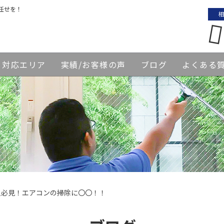
任せを！
相
対応エリア
実績/お客様の声
ブログ
よくある
人必見！エアコンの掃除に〇〇！！