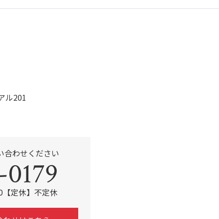
o
o
k
アル201
い合わせください
-0179
:00【定休】不定休